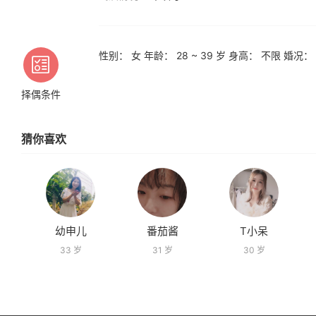
性别： 女 年龄： 28 ~ 39 岁 身高： 不限 婚况：
择偶条件
猜你喜欢
幼申儿
番茄酱
T小呆
33 岁
31 岁
30 岁