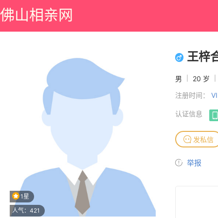
佛山相亲网
王梓
男
|
20 岁
|
注册时间：
V
认证信息
发私信
举报
1星
人气：421