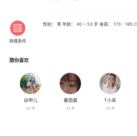
性别： 男 年龄： 40 ~ 53 岁 身高： 173 - 1
择偶条件
猜你喜欢
幼申儿
番茄酱
T小呆
33 岁
31 岁
30 岁