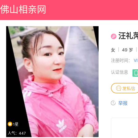
佛山相亲网
汪礼
女
|
49 岁
|
注册时间：
V
认证信息
发私信
举报
1星
人气：447