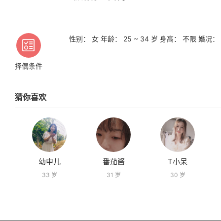
性别： 女 年龄： 25 ~ 34 岁 身高： 不限 婚
择偶条件
猜你喜欢
幼申儿
番茄酱
T小呆
33 岁
31 岁
30 岁