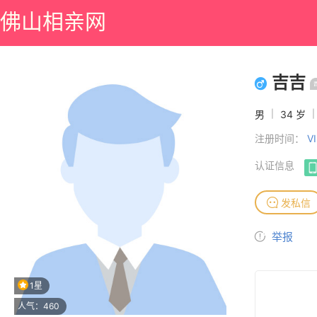
佛山相亲网
吉吉
男
|
34 岁
|
注册时间：
V
认证信息
发私信
举报
1星
人气：460